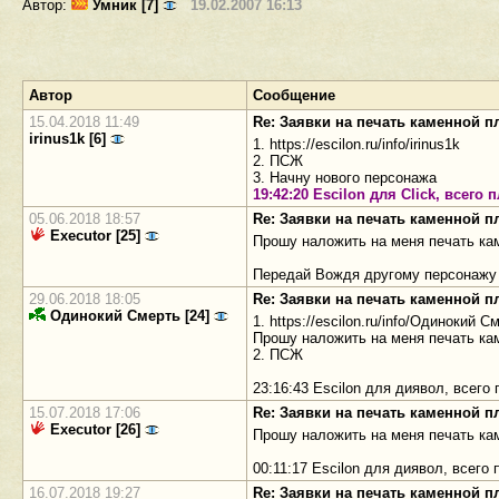
Автор:
Умник [7]
19.02.2007 16:13
Автор
Сообщение
15.04.2018 11:49
Re: Заявки на печать каменной 
irinus1k [6]
1. https://escilon.ru/info/irinus1k
2. ПСЖ
3. Начну нового персонажа
19:42:20 Escilon для Click, всего
05.06.2018 18:57
Re: Заявки на печать каменной 
Executor [25]
Прошу наложить на меня печать кам
Передай Вождя другому персонажу 
29.06.2018 18:05
Re: Заявки на печать каменной 
Одинокий Смерть [24]
1. https://escilon.ru/info/Одинокий С
Прошу наложить на меня печать ка
2. ПСЖ
23:16:43 Escilon для диявол, всег
15.07.2018 17:06
Re: Заявки на печать каменной 
Executor [26]
Прошу наложить на меня печать ка
00:11:17 Escilon для диявол, всег
16.07.2018 19:27
Re: Заявки на печать каменной 