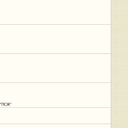
и "ПСЖ"