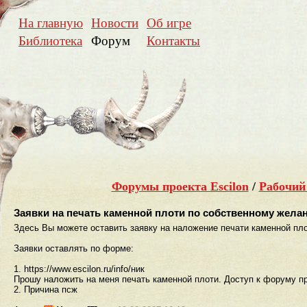
На главную
Новости
Об игре
Библиотека
Форум
Контакты
Форумы проекта Escilon
/
Рабочий
Заявки на печать каменной плоти по собственному жела
Здесь Вы можете оставить заявку на наложение печати каменной пл
Заявки оставлять по форме:
1. https://www.escilon.ru/info/ник
Прошу наложить на меня печать каменной плоти. Доступ к форуму пр
2. Причина псж