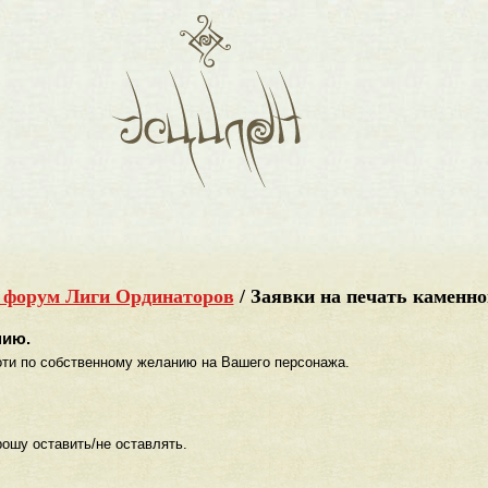
 форум Лиги Ординаторов
/
Заявки на печать каменно
нию.
оти по собственному желанию на Вашего персонажа.
ошу оставить/не оставлять.