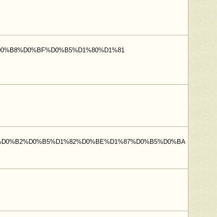
0%D0%B8%D0%BF%D0%B5%D1%80%D1%81
%A6%D0%B2%D0%B5%D1%82%D0%BE%D1%87%D0%B5%D0%BA