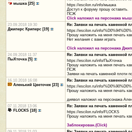
мышка [25]
https://escilon.ru/info/мышка
Доступ к форуму прошу оставить.
ПСЖ
Click наложил на персонажа мыш
23.09.2018 19:30
Re: Заявки на печать каменной 
Джиперс Криперс [19]
https://escilon.ru/info/%D
Прошу наложить на меня печать кам
Нет желания с вами играть
Click наложил на персонажа Джи
24.09.2018 11:37
Re: Заявки на печать каменной 
ПыХточка [5]
https://escilon.ru/info/ПыХточка
Прошу наложить на меня печать кам
ПСЖ
Заявки на печать каменной плоти п
16.10.2018 16:08
Re: Заявки на печать каменной 
Аленький Цветочек [23]
https://escilon.ru/info/%
Прошу наложить на меня печать ка
диявол наложил на персонажа Ален
07.11.2018 13:06
Re: Заявки на печать каменной 
FLOCKS [18]
https://escilon.ru/info/FLOCKS
Прошу наложить на меня печать ка
Заблокирован.(Click)
09.11.2018 21:03
Re: Заявки на печать каменной 