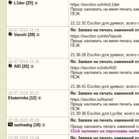
L1der [25]
https://escilon.ru/info/L1der
Прошу наложить на меня печать ка
ПСЖ
21:12:32 Escilon для диявол, всег
16.07.2018 21:18
Re: Заявки на печать каменной 
Vassiti [28]
https://escilon.ru/info/Vassiti
Прошу наложить на меня печать кам
ПСЖ
21:36:26 Escilon для диявол, всего
16.07.2018 21:20
Re: Заявки на печать каменной 
AID [26]
https://escilon.ru/info/AID
Прошу наложить на меня печать кам
ПСЖ
21:36:41 Escilon для диявол, всег
19.07.2018 20:22
Re: Заявки на печать каменной 
Ekaterinka [12]
https://escilon.ru/frame/
Прошу наложить на меня печать кам
ПСЖ
21:30:36 Escilon для Lycifer, всег
22.09.2018 20:24
Re: Заявки на печать каменной 
sashaabg [18]
Прошу наложить печать каменной п
Click наложил на персонажа sash
23.09.2018 13:04
Re: Заявки на печать каменной 