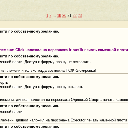
1
2
...
19
20
21
22
23
плоти по собственному желанию.
 племени: Click наложил на персонажа irinus1k печать каменной плоти
плоти по собственному желанию.
енной плоти. Доступ к форуму прошу не оставлять.
из племени и только тогда возможна ПСЖ блокировка!
плоти по собственному желанию.
мерть
менной плоти. Доступ к форуму прошу оставить.
о племени: диявол наложил на персонажа Одинокий Смерть печать камен
плоти по собственному желанию.
менной плоти
о племени: диявол наложил на персонажа Executor печать каменной плоти
плоти по собственному желанию.