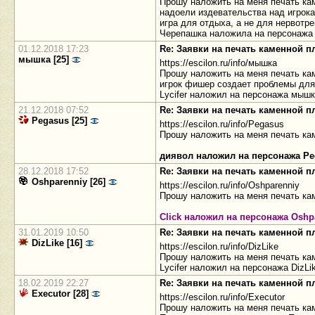
Прошу наложить на меня печать ка
надоели издевательства над игрок
игра для отдыха, а не для нервотре
Черепашка наложила на персонажа
01.12.2018 17:23
Re: Заявки на печать каменной 
мышка [25]
https://escilon.ru/info/мышка
Прошу наложить на меня печать ка
игрок фишер создает проблемы для
Lycifer наложил на персонажа мышк
21.12.2018 07:52
Re: Заявки на печать каменной 
Pegasus [25]
https://escilon.ru/info/Pegasus
Прошу наложить на меня печать кам
диявол наложил на персонажа Pe
28.12.2018 17:52
Re: Заявки на печать каменной 
Oshparenniy [26]
https://escilon.ru/info/Oshparenniy
Прошу наложить на меня печать ка
Click наложил на персонажа Oshp
31.01.2019 10:50
Re: Заявки на печать каменной 
DizLike [16]
https://escilon.ru/info/DizLike
Прошу наложить на меня печать ка
Lycifer наложил на персонажа DizLi
18.02.2019 22:27
Re: Заявки на печать каменной 
Executor [28]
https://escilon.ru/info/Executor
Прошу наложить на меня печать ка