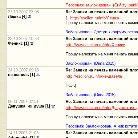
Персонаж заблокирован. (Cr@zy_punk
21.10.2007 23:08
Re: Заявки на печать каменной пл
Лёшка [4]
1.
http://escilon.ru/info/Лёшка
Прошу наложить на меня печать каме
Заблокирован. Доступ к форуму остав
23.10.2007 10:53
Re: Заявки на печать каменной пл
Феникс [1]
http://www.escilon.ru/info/Феникс
Прошу наложить на меня печать камен
Заблокирован. (Dima 2015)
24.10.2007 09:18
Re: Заявки на печать каменной пл
не-щавель [1]
http://escilon.ru/info/не-щавель
ПСЖ)
Заблокирован. (Dima 2015)
06.11.2007 02:51
Re: Заявки на печать каменной пл
Девушка_из_душа [1]
http://www.escilon.ru/info/Девушка_из
Прошу наложить на меня печать камен
Персонаж Заблокирован. А ник кстати
14.11.2007 21:03
Re: Заявки на печать каменной пл
Adrameleh [1]