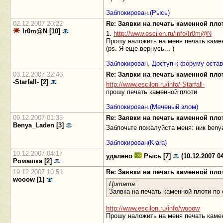
Заблокирован.(Рысь)
02.12.2007 20:22
Re: Заявки на печать каменной пл
Ir0m@N [10]
1.
http://www.escilon.ru/info/Ir0m@N
Прошу наложить на меня печать камен
(ps. Я еще вернусь... )
Заблокирован. Доступ к форуму остав
03.12.2007 22:46
Re: Заявки на печать каменной пл
-Starfall- [2]
http://www.escilon.ru/info/-Starfall-
прошу печать каменной плоти
Заблокирован.(Меченый злом)
09.12.2007 01:35
Re: Заявки на печать каменной пл
Benya_Laden [3]
Заблочьте пожалуйста меня: ник beny
Заблокирован(Kiara)
10.12.2007 04:17
удалено
Рысь [7]
(10.12.2007 04
Ромашка [2]
19.12.2007 10:51
Re: Заявки на печать каменной пл
wooow [1]
Цитата:
Заявка на печать каменной плоти п
http://www.escilon.ru/info/wooow
Прошу наложить на меня печать камен