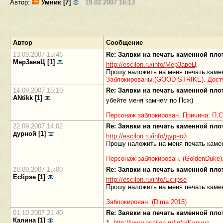
Автор:
Умник [7]
19.02.2007 16:13
Автор
Сообщение
13.09.2007 15:46
Re: Заявки на печать каменной пл
Мер3авеЦ [1]
http://escilon.ru/info/Мер3авеЦ
Прошу наложить на меня печать каме
Заблокированы.(GOOD-STRIKE). Досту
14.09.2007 15:10
Re: Заявки на печать каменной пл
ANtikk [1]
убейте меня камнем по Псж)
Персонаж заблокирован. Причина: П.С
22.09.2007 14:02
Re: Заявки на печать каменной пл
дурной [1]
http://escilon.ru/info/дурной
Прошу наложить на меня печать камен
Персонаж заблокирован. (GoldenDuke)
28.09.2007 15:00
Re: Заявки на печать каменной пл
Eclipse [1]
http://escilon.ru/info/Eclipse
Прошу наложить на меня печать камен
Заблокирован. (Dima 2015)
01.10.2007 21:40
Re: Заявки на печать каменной пл
Калина [1]
1.
http://www.escilon.ru/info/Калина