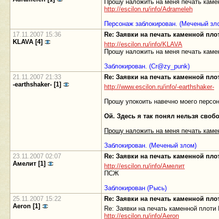
Прошу наложить на меня печать камен
http://escilon.ru/info/Adrameleh
Персонаж заблокирован. (Меченый зл
17.11.2007 15:36
Re: Заявки на печать каменной пл
KLAVA [4]
http://escilon.ru/info/KLAVA
Прошу наложить на меня печать камен
Заблокирован. (Cr@zy_punk)
21.11.2007 21:33
Re: Заявки на печать каменной пл
-earthshaker- [1]
http://www.escilon.ru/info/-earthshaker-
Прошу упокоить навечно моего персон
Ой. Здесь я так понял нельзя свобо
Прошу наложить на меня печать камен
Заблокирован. (Меченый злом)
23.11.2007 02:07
Re: Заявки на печать каменной пл
Амелит [1]
http://escilon.ru/info/Амелит
ПСЖ
Заблокирован (Рысь)
25.11.2007 15:22
Re: Заявки на печать каменной пл
Aeron [1]
Re: Заявки на печать каменной плот
http://escilon.ru/info/Aeron