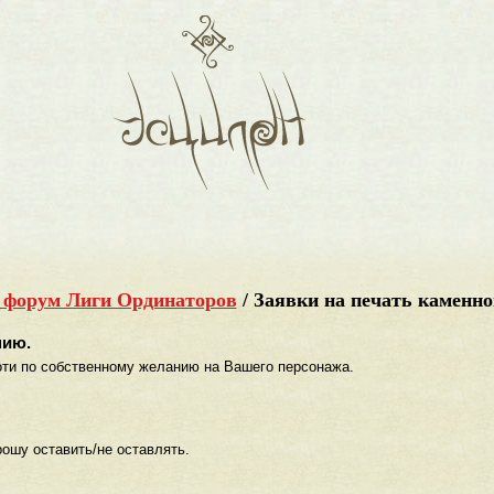
 форум Лиги Ординаторов
/
Заявки на печать каменно
нию.
оти по собственному желанию на Вашего персонажа.
ошу оставить/не оставлять.