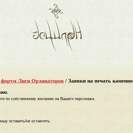
 форум Лиги Ординаторов
/
Заявки на печать каменно
нию.
оти по собственному желанию на Вашего персонажа.
ошу оставить/не оставлять.