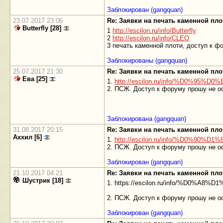
Заблокирован (gangquan)
23.07.2017 23:06
Re: Заявки на печать каменной пл
Butterfly [28]
1
http://escilon.ru/info/Butterfly
2
http://escilon.ru/info/CLEO
3 печать каменной плоти, доступ к ф
Заблокированы (gangquan)
25.07.2017 21:30
Re: Заявки на печать каменной пл
Ева [25]
1.
http://escilon.ru/info/%D0%95%D
2. ПСЖ. Доступ к форуму прошу не о
Заблокирована (gangquan)
31.08.2017 20:15
Re: Заявки на печать каменной пл
Аххил [6]
1.
http://escilon.ru/info/%D0%90
2. ПСЖ. Доступ к форуму прошу не о
Заблокирован (gangquan)
21.10.2017 04:21
Re: Заявки на печать каменной пл
Шустрик [18]
1. https://escilon.ru/info/%D0
2. ПСЖ. Доступ к форуму прошу не о
Заблокирован (gangquan)