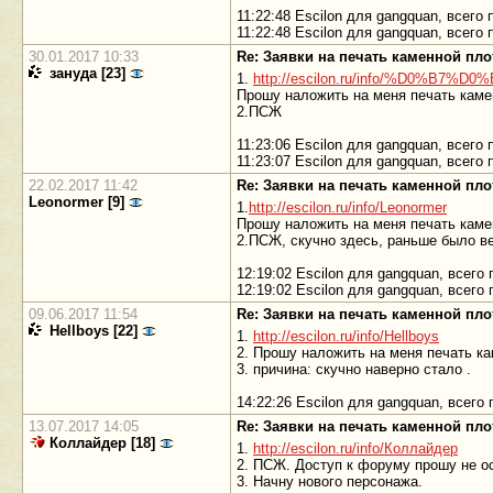
11:22:48 Escilon для gangquan, всег
11:22:48 Escilon для gangquan, всег
30.01.2017 10:33
Re: Заявки на печать каменной пл
зануда [23]
1.
http://escilon.ru/info/%D0%B
Прошу наложить на меня печать каме
2.ПСЖ
11:23:06 Escilon для gangquan, всег
11:23:07 Escilon для gangquan, всег
22.02.2017 11:42
Re: Заявки на печать каменной пл
Leonormer [9]
1.
http://escilon.ru/info/Leonormer
Прошу наложить на меня печать каме
2.ПСЖ, скучно здесь, раньше было вес
12:19:02 Escilon для gangquan, всег
12:19:02 Escilon для gangquan, всег
09.06.2017 11:54
Re: Заявки на печать каменной пл
Hellboys [22]
1.
http://escilon.ru/info/Hellboys
2. Прошу наложить на меня печать к
3. причина: скучно наверно стало .
14:22:26 Escilon для gangquan, всег
13.07.2017 14:05
Re: Заявки на печать каменной пл
Коллайдер [18]
1.
http://escilon.ru/info/Коллайдер
2. ПСЖ. Доступ к форуму прошу не о
3. Начну нового персонажа.