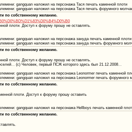
о племени: gangquan наложил на персонажа Тася печать каменной плоти
о племени: gangquan наложил на персонажа Тася печать форумного молч
оти по собственному желанию.
7%D0%B0%D0%BD%D1%83%D0%B4%D0%B0
нной плоти. Доступ к форуму прошу не оставлять.
о племени: gangquan наложил на персонажа зануда печать каменной плоти
о племени: gangquan наложил на персонажа зануда печать форумного мо
оти по собственному желанию.
нной плоти. Доступ к форуму прошу не оставлять.
елей... (с) Человек, первый ПСЖ которого здесь был 21.12.2008...
о племени: gangquan наложил на персонажа Leonormer печать каменной пл
о племени: gangquan наложил на персонажа Leonormer печать форумного
оти по собственному желанию.
аменной плоти. Доступ к форуму прошу оставить
о племени: gangquan наложил на персонажа Hellboys печать каменной пло
оти по собственному желанию.
ставлять.