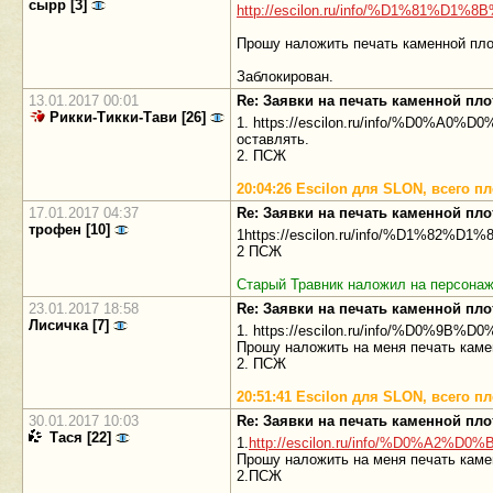
сырр [3]
http://escilon.ru/info/%D1%81%D1
Прошу наложить печать каменной плот
Заблокирован.
13.01.2017 00:01
Re: Заявки на печать каменной пл
Рикки-Тикки-Тави [26]
1. https://escilon.ru/info/%D0%A
оставлять.
2. ПСЖ
20:04:26 Escilon для SLON, всего 
17.01.2017 04:37
Re: Заявки на печать каменной пл
трофен [10]
1https://escilon.ru/info/%D1%8
2 ПСЖ
Старый Травник наложил на персонаж
23.01.2017 18:58
Re: Заявки на печать каменной пл
Лисичка [7]
1. https://escilon.ru/info/%D0
Прошу наложить на меня печать каме
2. ПСЖ
20:51:41 Escilon для SLON, всего 
30.01.2017 10:03
Re: Заявки на печать каменной пл
Тася [22]
1.
http://escilon.ru/info/%D0%A2%
Прошу наложить на меня печать каме
2.ПСЖ