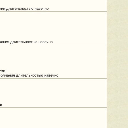
ания длительностью навечно
лчания длительностью навечно
оти
 молчания длительностью навечно
ти