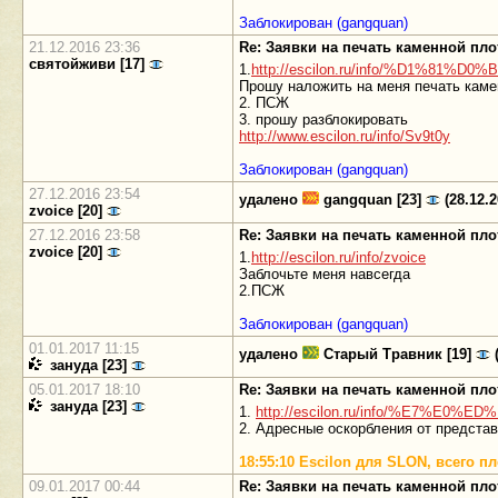
Заблокирован (gangquan)
21.12.2016 23:36
Re: Заявки на печать каменной пл
святойживи [17]
1.
http://escilon.ru/info/%D1%
Прошу наложить на меня печать каме
2. ПСЖ
3. прошу разблокировать
http://www.escilon.ru/info/Sv9t0y
Заблокирован (gangquan)
27.12.2016 23:54
удалено
gangquan [23]
(28.12.2
zvoice [20]
27.12.2016 23:58
Re: Заявки на печать каменной пл
zvoice [20]
1.
http://escilon.ru/info/zvoice
Заблочьте меня навсегда
2.ПСЖ
Заблокирован (gangquan)
01.01.2017 11:15
удалено
Старый Травник [19]
(
зануда [23]
05.01.2017 18:10
Re: Заявки на печать каменной пл
зануда [23]
1.
http://escilon.ru/info/%E7%E0%E
2. Адресные оскорбления от предста
18:55:10 Escilon для SLON, всего 
09.01.2017 00:44
Re: Заявки на печать каменной пл