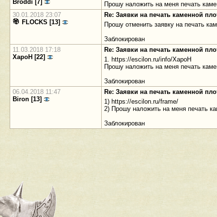
Broddi [7]
Прошу наложить на меня печать каме
30.01.2018 23:07
Re: Заявки на печать каменной пл
FLOCKS [13]
Прошу отменить заявку на печать ка
Заблокирован
11.03.2018 17:18
Re: Заявки на печать каменной пл
XapoH [22]
1. https://escilon.ru/info/XapoH
Прошу наложить на меня печать каме
Заблокирован
06.04.2018 11:47
Re: Заявки на печать каменной пл
Biron [13]
1) https://escilon.ru/frame/
2) Прошу наложить на меня печать к
Заблокирован