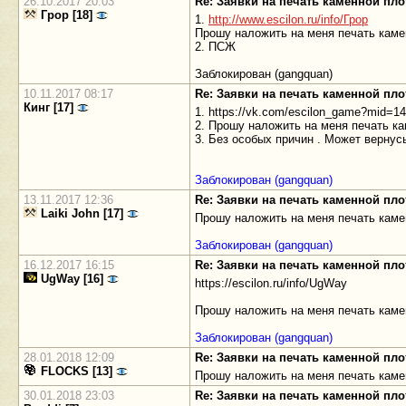
26.10.2017 20:03
Re: Заявки на печать каменной пл
Грор [18]
1.
http://www.escilon.ru/info/Грор
Прошу наложить на меня печать каме
2. ПСЖ
Заблокирован (gangquan)
10.11.2017 08:17
Re: Заявки на печать каменной пл
Кинг [17]
1. https://vk.com/escilon_game?mid=1
2. Прошу наложить на меня печать к
3. Без особых причин . Может вернус
Заблокирован (gangquan)
13.11.2017 12:36
Re: Заявки на печать каменной пл
Laiki John [17]
Прошу наложить на меня печать каме
Заблокирован (gangquan)
16.12.2017 16:15
Re: Заявки на печать каменной пл
UgWay [16]
https://escilon.ru/info/UgWay
Прошу наложить на меня печать каме
Заблокирован (gangquan)
28.01.2018 12:09
Re: Заявки на печать каменной пл
FLOCKS [13]
Прошу наложить на меня печать каме
30.01.2018 23:03
Re: Заявки на печать каменной пл