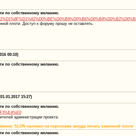
оти по собственному желанию.
81%D0%B2%D1%8F%D1%82%D0%BE%D0%B9%D0%B6%D0%B8%D0%B2%D0%B
нной плоти. Доступ к форуму прошу не оставлять.
016 00:10)
оти по собственному желанию.
01.01.2017 15:27)
оти по собственному желанию.
D%F3%E4%E0
вителей администрации проекта.
племени: SLON наложил на персонажа зануда печать каменной плоти
оти по собственному желанию.