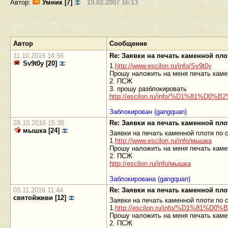
Автор:
Умник [7]
19.02.2007 16:13
Автор
Сообщение
11.10.2016 14:56
Re: Заявки на печать каменной пл
Sv9t0y [20]
1.
http://www.escilon.ru/info/Sv9t0y
Прошу наложить на меня печать каме
2. ПСЖ
3. прошу разблокировать
http://escilon.ru/info/%D1%8
Заблокирован (gangquan)
28.10.2016 15:38
Re: Заявки на печать каменной пл
мышка [24]
Заявки на печать каменной плоти по
1.
http://www.escilon.ru/info/мышка
Прошу наложить на меня печать каме
2. ПСЖ
http://escilon.ru/info/мышка
Заблокирована (gangquan)
03.11.2016 11:44
Re: Заявки на печать каменной пл
святойживи [12]
Заявки на печать каменной плоти по
1.
http://escilon.ru/info/%D1%
Прошу наложить на меня печать каме
2. ПСЖ