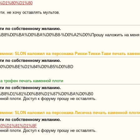
%8B%D1%80%D1%80
и. не хочу оставлять мультов.
оти по собственному желанию.
0%D0%B8%D0%BA%D0%BA%D0%B8-%D0%A2%D0%Прошу наложить на меня печ
племени: SLON наложил на персонажа Рикки-Тикки-Тави печать каме
оти по собственному желанию.
2%D1%80%D0%BE%D1%84%D0%B5%D0%BD
а трофен печать каменной плоти
оти по собственному желанию.
%9B%D0%B8%D1%81%D0%B8%D1%87%D0%BA%D0%B0
нной плоти. Доступ к форуму прошу не оставлять.
племени: SLON наложил на персонажа Лисичка печать каменной плот
оти по собственному желанию.
D0%B0%D1%81%D1%8F
нной плоти. Доступ к форуму прошу не оставлять.